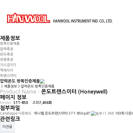
제품정보
방폭인증제품
압력측정
온도측정
유량측정
가스검지기
액세서리
트랜스미터
압력온도 방폭인증제품
> 제품정보 >
압력온도 방폭인증제품
Product Name :
온도트랜스미터 (Honeywell)
페이지 정보
Model :
STT-850
조회
7,456회
첨부파일
Catalogue 다운로드 :
하니웰 온도트랜스미터 STT-850.pdf
(1.3M)
193회 다
관련링크
이전글